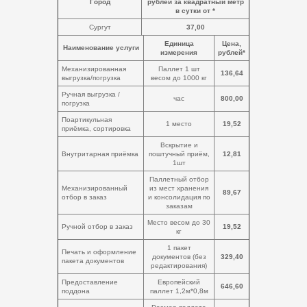
Город
рублей за квадратный метр
в сутки от *
Сургут
37,00
Единица
Цена,
Наименование услуги
измерения
рублей*
Механизированная
Паллет 1 шт
136,64
выгрузка/погрузка
весом до 1000 кг
Ручная выгрузка /
час
800,00
погрузка
Поартикульная
1 место
19,52
приёмка, сортировка
Вскрытие и
Внутритарная приёмка
поштучный приём,
12,81
1шт
Паллетный отбор
Механизированный
из мест хранения
89,67
отбор в заказ
и консолидация по
заказам
Место весом до 30
Ручной отбор в заказ
19,52
кг
1 пакет
Печать и оформление
документов (без
329,40
пакета документов
редактирования)
Предоставление
Европейский
646,60
поддона
паллет 1,2м*0,8м