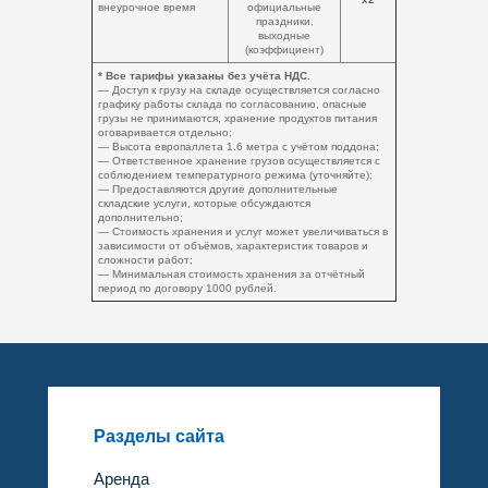
внеурочное время
официальные
праздники,
выходные
(коэффициент)
* Все тарифы указаны без учёта НДС.
— Доступ к грузу на складе осуществляется согласно
графику работы склада по согласованию, опасные
грузы не принимаются, хранение продуктов питания
оговаривается отдельно;
— Высота европаллета 1.6 метра с учётом поддона;
— Ответственное хранение грузов осуществляется с
соблюдением температурного режима (уточняйте);
— Предоставляются другие дополнительные
складские услуги, которые обсуждаются
дополнительно;
— Стоимость хранения и услуг может увеличиваться в
зависимости от объёмов, характеристик товаров и
сложности работ;
— Минимальная стоимость хранения за отчётный
период по договору 1000 рублей.
Разделы сайта
Аренда