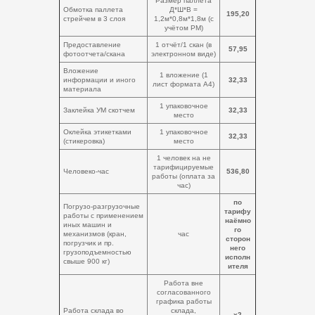
Размер паллета
Обмотка паллета
Д*Ш*В =
195,20
стрейчем в 3 слоя
1,2м*0,8м*1,8м (с
учётом РМ)
Предоставление
1 отчёт/1 скан (в
57,95
фотоотчета/скана
электронном виде)
Вложение
1 вложение (1
информации и иного
32,33
лист формата А4)
материала
1 упаковочное
Заклейка УМ скотчем
32,33
место
Оклейка этикетками
1 упаковочное
32,33
(стикеровка)
место
1 человек на не
тарифицируемые
Человеко-час
536,80
работы (оплата за
час)
по
Погрузо-разгрузочные
тарифу
работы с применением
наёмно
иных машин и
го
механизмов (кран,
час
сторон
погрузчик и пр.
него
грузоподъемностью
исполн
свыше 900 кг)
ителя
Работа вне
согласованного
графика работы
Работа склада во
склада,
х2