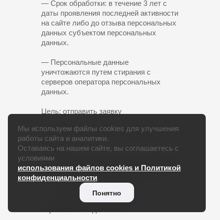
— Срок обработки: в течение 3 лет с
даты проявления последней активности
на сайте либо до отзыва персональных
данных субъектом персональных
данных.
— Персональные данные
уничтожаются путем стирания с
серверов оператора персональных
данных.
Цель: отправить заявку
Мы используем файлы cookies для улучшения
— Категория субъекта: пользователи
работы сайта и аналитики.
сайта.
Оставаясь на нашем сайте, вы соглашаетесь с
условиями
— Обрабатываемые данные: фамилия,
использования файлов cookies и Политикой
имя, отчество, дата рождения, номер
конфиденциальности
.
телефона, электронная почта.
Понятно
— Категория данных: общие
персональные данные.